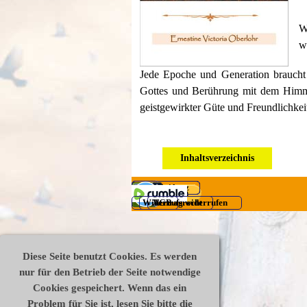
W
w
Jede Epoche und Generation braucht
Gottes und Berührung mit dem Him
geistgewirkter Güte und Freundlichkeit
Inhaltsverzeichnis
Datenschutz
Impressum
Disclaimer
Widerrufsrecht
AGB
Vertrag widerrufen
Zurück zum Seiteninhalt
Diese Seite benutzt Cookies. Es werden
nur für den Betrieb der Seite notwendige
Cookies gespeichert. Wenn das ein
Problem für Sie ist, lesen Sie bitte die