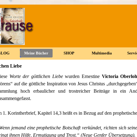
Menü überspringen
BLOG
▼
Meine Bücher
▼
SHOP
▼
Multimedia
▼
Servi
▼
ichen Liebe
iese
Worte der göttlichen Liebe
wurden Ernestine
Victoria Oberlo
örens“ auf die göttliche Inspiration von Jesus Christus „durchgegeben
ammlung hoch erbaulicher und trostreicher Beiträge in ein An
usammengefasst.
m 1. Korintherbrief, Kapitel 14,3 heißt es in Bezug auf den prophetisch
Wenn jemand eine prophetische Botschaft verkündet, richten sich sein
ringt ihnen Hilfe, Ermutigung und Trost.“ (Neue Genfer Übersetzung).