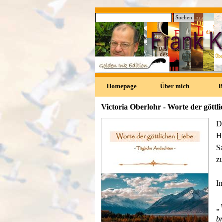
Direkt zum Seiteninhalt
Suchen
0
Homepage
Über mich
Victoria Oberlohr - Worte der göttl
D
H
S
z
I
„
b