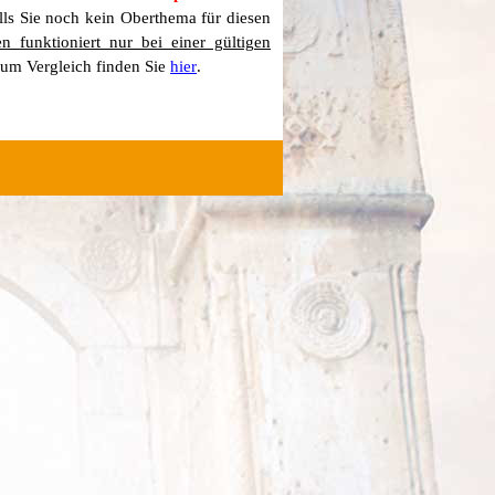
lls Sie noch kein Oberthema für diesen
 funktioniert nur bei einer gültigen
 zum Vergleich finden Sie
hier
.