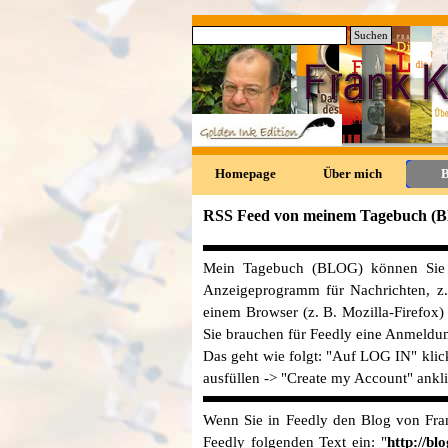
Direkt zum Seiteninhalt
Suchen
0
Homepage
Über mich
RSS Feed von meinem Tagebuch (
Mein Tagebuch (BLOG) können Sie 
Anzeigeprogramm für Nachrichten, z.
einem Browser (z. B. Mozilla-Firefox
Sie brauchen für Feedly eine Anmeldu
Das geht wie folgt: "Auf LOG IN" klic
ausfüllen -> "Create my Account" ankli
Wenn Sie in Feedly den Blog von Frank
Feedly folgenden Text ein: "
http://
blo