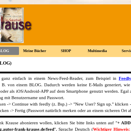
Menü überspringen
BLOG
▼
Meine Bücher
▼
SHOP
▼
Multimedia
▼
Servi
▼
BLOG)
ganz einfach in einem News-Feed-Reader, zum Beispiel in
Feedl
 B. von einem BLOG. Dadurch werden keine E-Mails generiert, wie 
) oder als iOS/Android-APP auf dem Smartphone genutzt werden. Egal a
ng mit Benutzername und Passwort.
ken -> Continue with feedly (z. Bsp.) -> "New User? Sign up." klicken
cken -> Fertig (Passwort natürlich merken oder an einem sicheren Ort a
 Krause abonieren wollen, klicken Sie bitte links unten auf "
+ ADD
g.autor-frank-krause.de/feed
", Sprache Deutsch (
Wichtiger Hinweis: 