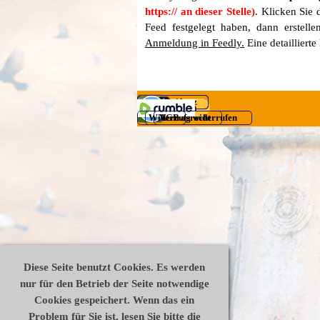
https:// an dieser Stelle)
. Klicken Sie
Feed festgelegt haben, dann erstel
Anmeldung in Feedly.
Eine detailliert
Datenschutz
Impressum
Disclaimer
Widerrufsrecht
AGB
Vertrag widerrufen
Zurück zum Seiteninhalt
Diese Seite benutzt Cookies. Es werden
nur für den Betrieb der Seite notwendige
Cookies gespeichert. Wenn das ein
Problem für Sie ist, lesen Sie bitte die