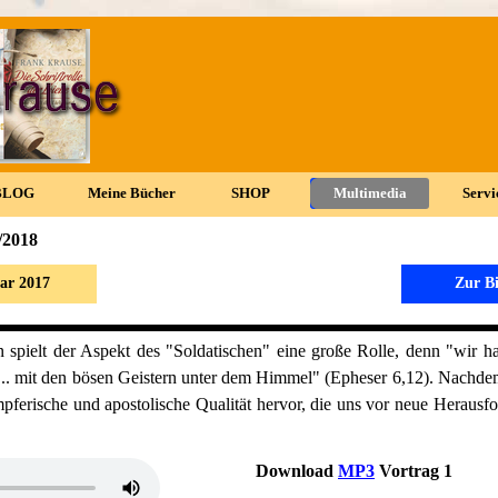
Menü überspringen
BLOG
▼
Meine Bücher
▼
SHOP
▼
Multimedia
▼
Servi
▼
/2018
ar 2017
Zur Bi
on spielt der Aspekt des "Soldatischen" eine große Rolle, denn "wir 
... mit den bösen Geistern unter dem
Himmel" (Epheser 6,12). Nachde
pferische und apostolische Qualität hervor, die uns
vor neue Herausfo
Download
MP3
Vortrag 1