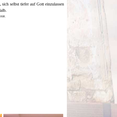
ch selbst tiefer auf Gott einzulassen
alb.
tät.