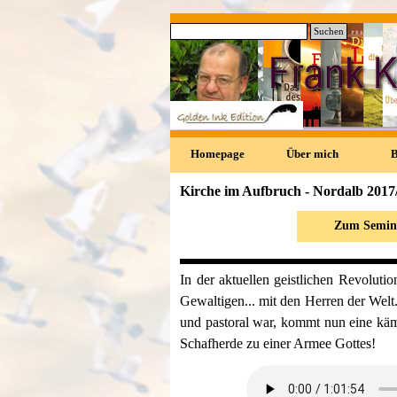
Direkt zum Seiteninhalt
Suchen
0
Homepage
Über mich
Kirche im Aufbruch - Nordalb 2017
Zum Semin
In der aktuellen geistlichen Revoluti
Gewaltigen... mit den
Herren der Welt
und pastoral war, kommt nun eine
käm
Schafherde zu einer Armee Gottes!