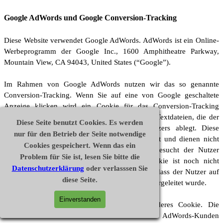
Google AdWords und Google Conversion-Tracking
Diese Website verwendet Google AdWords. AdWords ist ein Online-
Werbeprogramm der Google Inc., 1600 Amphitheatre Parkway,
Mountain View, CA 94043, United States (“Google”).
Im Rahmen von Google AdWords nutzen wir das so genannte
Conversion-Tracking. Wenn Sie auf eine von Google geschaltete
Anzeige klicken wird ein Cookie für das Conversion-Tracking
gesetzt. Bei Cookies handelt es sich um kleine Textdateien, die der
Diese Seite benutzt Cookies. Es werden
Internet-Browser auf dem Computer des Nutzers ablegt. Diese
nur für den Betrieb der Seite notwendige
Cookies verlieren nach 30 Tagen ihre Gültigkeit und dienen nicht
Cookies gespeichert. Wenn das ein
der persönlichen Identifizierung der Nutzer. Besucht der Nutzer
Problem für Sie ist, lesen Sie bitte die
bestimmte Seiten dieser Website und das Cookie ist noch nicht
Datenschutzerklärung
oder verlasssen Sie
abgelaufen, können Google und wir erkennen, dass der Nutzer auf
diese Seite.
die Anzeige geklickt hat und zu dieser Seite weitergeleitet wurde.
Einverstanden
Jeder Google AdWords-Kunde erhält ein anderes Cookie. Die
Cookies können nicht über die Websites von AdWords-Kunden