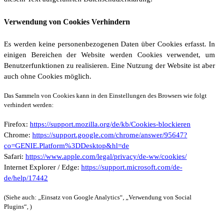
Verwendung von Cookies Verhindern
Es werden keine personenbezogenen Daten über Cookies erfasst. In
einigen Bereichen der Website werden Cookies verwendet, um
Benutzerfunktionen zu realisieren. Eine Nutzung der Website ist aber
auch ohne Cookies möglich.
Das Sammeln von Cookies kann in den Einstellungen des Browsers wie folgt
verhindert werden:
Firefox:
https://support.mozilla.org/de/kb/Cookies-blockieren
Chrome:
https://support.google.com/chrome/answer/95647?
co=GENIE.Platform%3DDesktop&hl=de
Safari:
https://www.apple.com/legal/privacy/de-ww/cookies/
Internet Explorer / Edge:
https://support.microsoft.com/de-
de/help/17442
(Siehe auch: „Einsatz von Google Analytics“, „Verwendung von Social
Plugins“, )