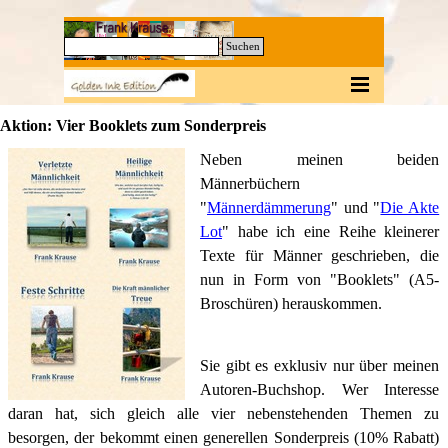
Direkt zum Seiteninhalt
0
Suchen
Menü überspringen
Aktion: Vier Booklets zum Sonderpreis
Neben meinen beiden
Männerbüchern
"
Männerdämmerung
" und "
Die Akte
Lot
" habe ich eine Reihe kleinerer
Texte für Männer geschrieben, die
nun in Form von "Booklets" (A5-
Broschüren) herauskommen.
Sie gibt es exklusiv nur über meinen
Autoren-Buchshop. Wer Interesse
daran hat, sich gleich alle vier nebenstehenden Themen zu
besorgen, der bekommt einen generellen Sonderpreis (10% Rabatt)