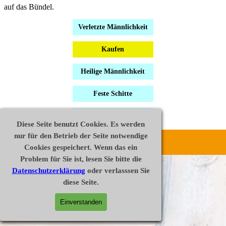
auf das Bündel.
Verletzte Männlichkeit
Kaufen
Heilige Männlichkeit
Feste Schitte
Die Kraft der männlichen
Treue
Diese Seite benutzt Cookies. Es werden
nur für den Betrieb der Seite notwendige
Disclaimer
Datenschutz
Impressum
Cookies gespeichert. Wenn das ein
Widerrufsrecht
AGB
Vertrag widerrufen
Problem für Sie ist, lesen Sie bitte die
Zurück zum Seiteninhalt
Datenschutzerklärung
oder verlasssen Sie
diese Seite.
Einverstanden