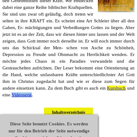
den Geheimnissen dieser Kraft. Wir entdecken
dabei eine ganze Reihe biblischer Kraftquellen.
Sie sind uns zwar oft geläufig, doch treten wir
selten in ihre KRAFT ein.
Es scheint eine Art Schleier über all den
Gaben, Er- mächtigungen und Verheißungen Gottes zu liegen. Aber
jetzt ist es an der Zeit, dass wir diesen hinter uns lassen und der Welt
zeigen, dass Gott immer noch derselbe ist.
Er will noch immer durch
uns das Schicksal der Men- schen von Asche zu Schönheit,
Depression zu Freude und Ohnmacht zu Herrlichkeit wenden. Er
möchte jedes Chaos in ein Paradies verwandeln und die
Gestrauchelten aufrichten.
Der Leser bekommt eine Orientierung an
die Hand, welche unfassbaren Kräfte unterschiedlichster Art Gott
ihm in Christus zugedacht hat und wie er diese zum Segen für
andere einsetzen kann. Zu dem Buch gibt es auch ein
Kursbuch
und
eine
Videoserie
.
Inhaltsverzeichnis
Diese Seite benutzt Cookies. Es werden
Leseprobe
nur für den Betrieb der Seite notwendige