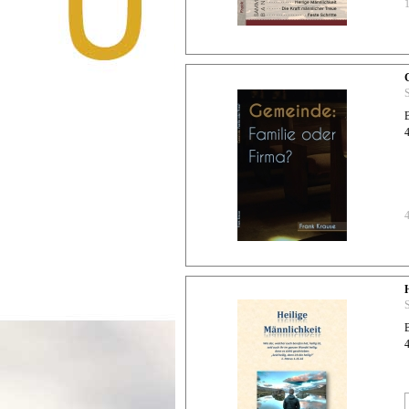
S
4
S
4