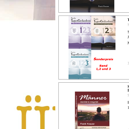
S
S
j
I
S