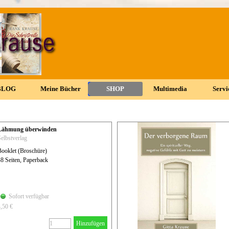
Menü überspringen
BLOG
▼
Meine Bücher
▼
SHOP
▼
Multimedia
▼
Servi
▼
Lähmung überwinden
elbstverlag
Booklet (Broschüre)
8 Seiten, Paperback
Sofort verfügbar
4,50 €
Hinzufügen