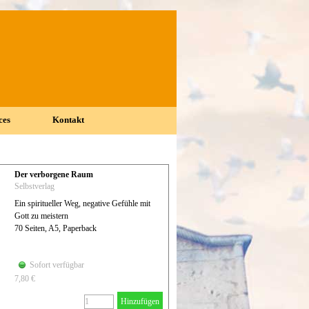
ces
Kontakt
▼
▼
Der verborgene Raum
Selbstverlag
Ein spiritueller Weg, negative Gefühle mit
Gott zu meistern
70 Seiten, A5, Paperback
Sofort verfügbar
7,80 €
Hinzufügen