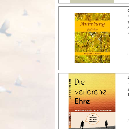
S
7
S