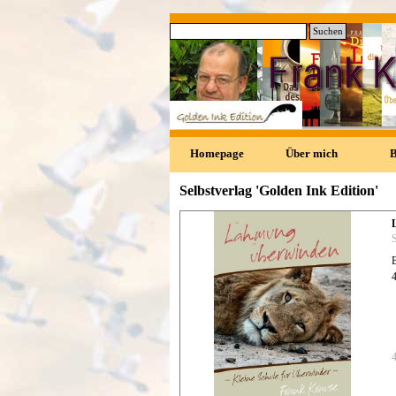
Direkt zum Seiteninhalt
Suchen
0
Homepage
Über mich
Selbstverlag 'Golden Ink Edition'
S
4