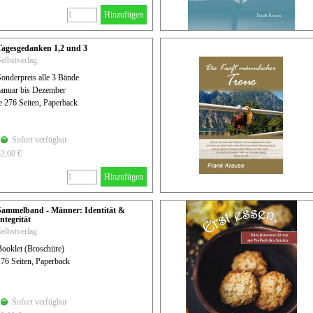
Hinzufügen
Tagesgedanken 1,2 und 3
elbstverlag
onderpreis alle 3 Bände
Januar bis Dezember
e 276 Seiten, Paperback
Sofort verfügbar
32,00 €
Hinzufügen
Sammelband - Männer: Identität &
ntegrität
elbstverlag
Booklet (Broschüre)
176 Seiten, Paperback
Sofort verfügbar