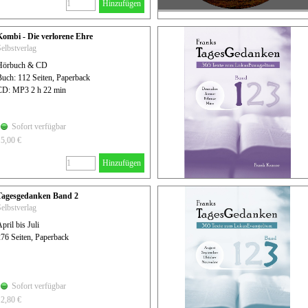
Hinzufügen
Kombi - Die verlorene Ehre
elbstverlag
Hörbuch & CD
Buch: 112 Seiten, Paperback
CD: MP3 2 h 22 min
Sofort verfügbar
15,00 €
Hinzufügen
Tagesgedanken Band 2
elbstverlag
pril bis Juli
276 Seiten, Paperback
Sofort verfügbar
12,80 €