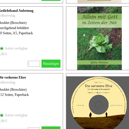
Gedichtband Anbetung
elbstverlag
Booklet (Broschüre)
durchgehend bebildert
0 Seiten, A5, Paperback
Sofort verfügbar
8,90 €
Hinzufügen
Die verlorene Ehre
elbstverlag
Booklet (Broschüre)
112 Seiten, Paperback
Sofort verfügbar
8,90 €