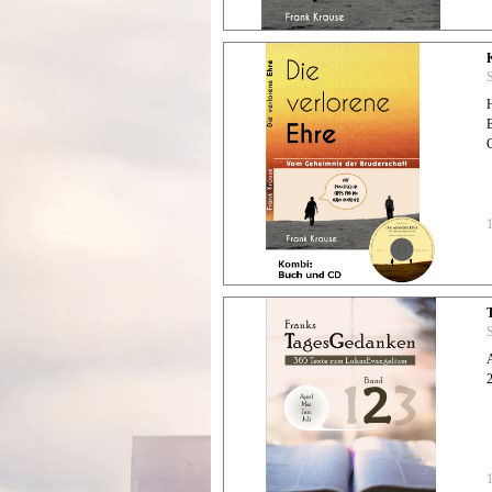
S
S
A