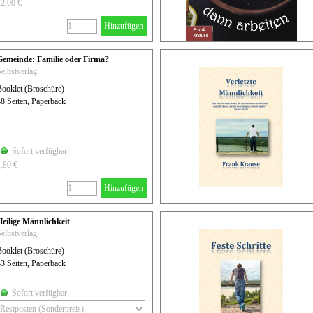
12,00 €
Hinzufügen
Gemeinde: Familie oder Firma?
elbstverlag
Booklet (Broschüre)
8 Seiten, Paperback
Sofort verfügbar
4,80 €
Hinzufügen
Heilige Männlichkeit
elbstverlag
Booklet (Broschüre)
3 Seiten, Paperback
Sofort verfügbar