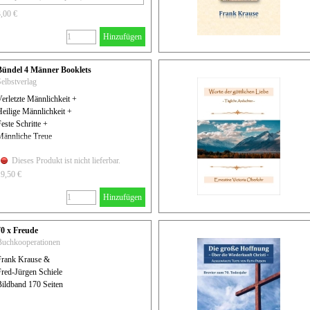
3,00 €
Hinzufügen
Bündel 4 Männer Booklets
elbstverlag
erletzte Männlichkeit +
eilige Männlichkeit +
este Schritte +
Männliche Treue
Dieses Produkt ist nicht lieferbar.
19,50 €
Hinzufügen
70 x Freude
Buchkooperationen
Frank Krause &
Fred-Jürgen Schiele
Bildband 170 Seiten