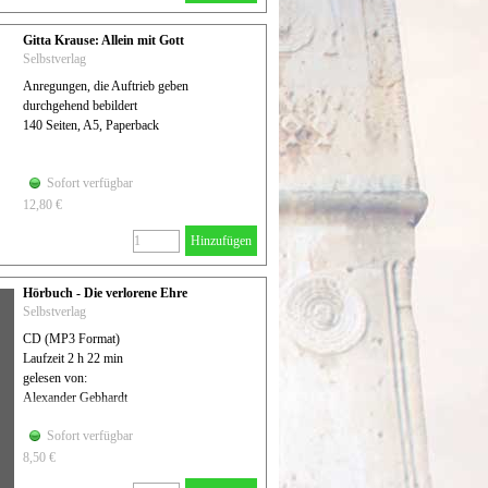
Gitta Krause: Allein mit Gott
Selbstverlag
Anregungen, die Auftrieb geben
durchgehend bebildert
140 Seiten, A5, Paperback
Sofort verfügbar
12,80 €
Hinzufügen
Hörbuch - Die verlorene Ehre
Selbstverlag
CD (MP3 Format)
Laufzeit 2 h 22 min
gelesen von:
Alexander Gebhardt
Sofort verfügbar
8,50 €