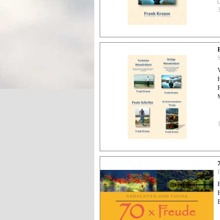
S
V
H
F